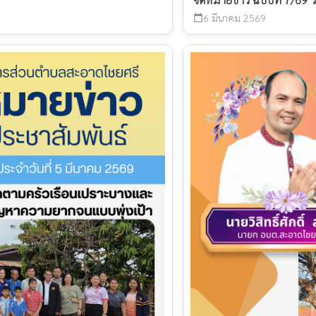
6 มีนาคม 2569
calendar_today