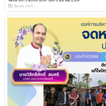
6 มีนาคม 2569
calendar_today