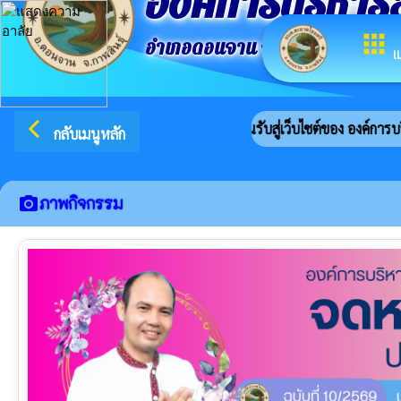
องค์การบริหาร
apps
อำเภอดอนจาน จังหวัดกาฬสินธ์ุ
เ
arrow_back_ios
ยินดีต้อนรับสู่เว็บไซต์ของ องค์การบริหารส่วนตำบ
กลับเมนูหลัก
ภาพกิจกรรม
camera_alt