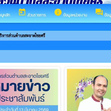
ส่วนตำบลสะอาดไชยศรี
today
info
forum
มนูหลัก
ส่วนราชการ
ข้อมูลหน่วยงาน
ข้อม
ลสะอาดไชยศรี