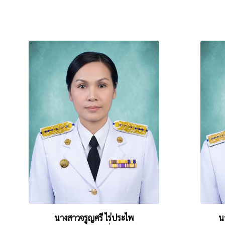
นางสาวจรูญศรี ไร่ประไพ
น