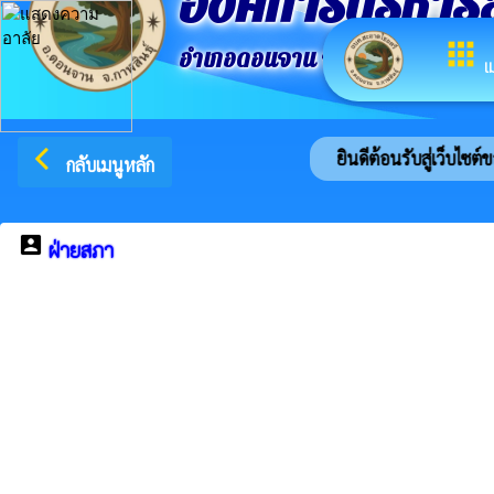
องค์การบริหาร
apps
อำเภอดอนจาน จังหวัดกาฬสินธ์ุ
เ
arrow_back_ios
ยินดีต้อนรับสู่เว็บไซต์ของ 
กลับเมนูหลัก
account_box
ฝ่ายสภา