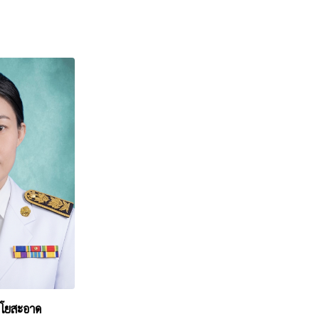
 โยสะอาด