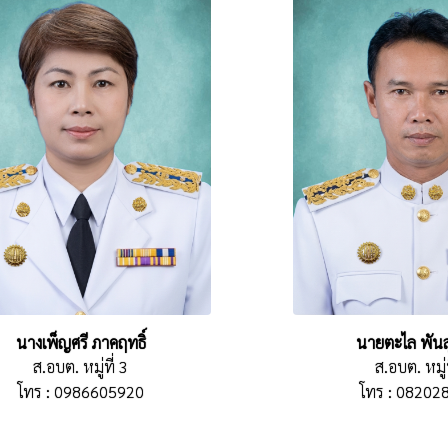
นางเพ็ญศรี ภาคฤทธิ์
นายตะไล พันส
ส.อบต. หมู่ที่ 3
ส.อบต. หมู่ท
โทร : 0986605920
โทร : 08202