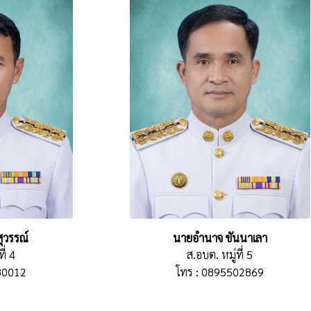
ุวรรณ์
นายอำนาจ ขันนาเลา
ี่ 4
ส.อบต. หมู่ที่ 5
80012
โทร : 0895502869