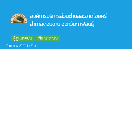
องค์การบริหารส่วนตำบลสะอาดไชยศรี
อำเภอดอนจาน จังหวัดกาฬสินธุ์
ผู้ดูแลระบบ
พัฒนาระบบ
อับเดตสถิติสำเร็จ