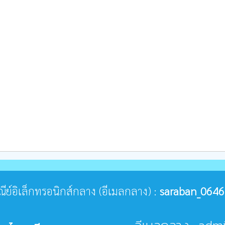
ษณีย์อิเล็กทรอนิกส์กลาง (อีเมลกลาง) :
saraban_0646