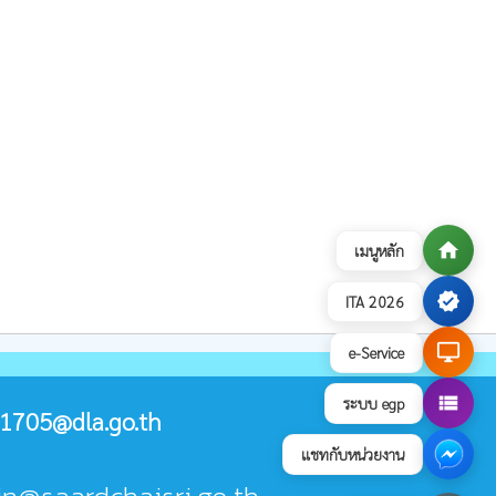
home
เมนูหลัก
verified
ITA 2026
desktop_windows
e-Service
view_list
ระบบ egp
1705@dla.go.th
แชทกับหน่วยงาน