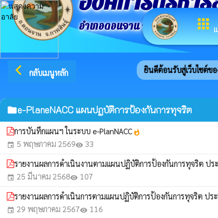
องค์การบริหาร
apps
อำเภอดอนจาน จังหวัดกาฬสินธ์ุ
เ
arrow_back_ios
ยินดีต้อนรับสู่เว็บไซต์
กลับเมนูหลัก
e-PlaneNACC แผนปฏบัติการป้องกันการทุจริต
folder
การบันทึกแผนฯ ในระบบ e-PlanNACC
whatshot
5 พฤษภาคม 2569
33
event
visibility
รายงานผลการดำเนินงานตามแผนปฏิบัติการป้องกันการทุจริต ปร
25 มีนาคม 2568
107
event
visibility
รายงานผลการดำเนินการตามแผนปฏิบัติการป้องกันการทุจริต ประ
29 พฤษภาคม 2567
116
event
visibility