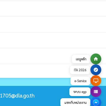
home
เมนูหลัก
verified
ITA 2026
desktop_windows
e-Service
view_list
ระบบ egp
1705@dla.go.th
แชทกับหน่วยงาน